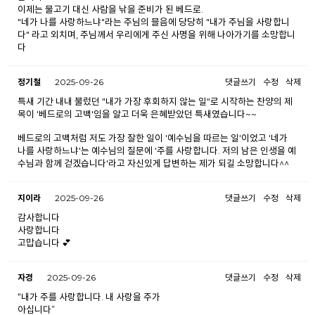
이제는 물고기 대신 사람을 낚을 준비가 된 베드로.
"네가 나를 사랑하느냐"라는 주님의 믈음에 당당히 "내가 주님을 사랑합니
다" 라고 외치며, 주님께서 우리에게 주신 사명을 위해 나아가기를 소망합니
다
정기철
2025-09-26
댓글쓰기
수정
삭제
특새 기간 내내 불렀던 "내가 가장 후회하지 않는 일"로 시작하는 찬양의 제
목이 '베드로의 고백'임을 알고 더욱 은혜받았던 특새였습니다~~
베드로의 고백처럼 저도 가장 잘한 일이 '예수님을 따르는 일'이었고 '네가
나를 사랑하느냐'는 예수님의 질문에 '주를 사랑합니다. 저의 남은 인생을 예
수님과 함께 걷겠습니다'라고 자신있게 답변하는 제가 되길 소망합니다^^
지이라
2025-09-26
댓글쓰기
수정
삭제
감사합니다
사랑합니다
고맙습니다 💕
자경
2025-09-26
댓글쓰기
수정
삭제
“내가 주를 사랑합니다. 내 사랑을 주가
아십니다”