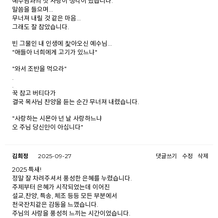
예수님과의 첫 사랑이 생각이 났습니다.
말씀을 들으며...
무너져 내릴 것 같은 마음...
그래도 잘 참았습니다.
빈 그물인 내 인생에 찿아오신 예수님...
"애들아 너희에게 고기가 있느냐"
"와서 조반을 먹으라"
.
.
꾹 참고 버티다가
결국 목사님 찬양을 듣는 순간 무너져 내렸습니다.
"사랑하는 시몬아 넌 날 사랑하느냐
오 주님 당신만이 아십니다"
예수님 사랑합니다~~♡♡
김희정
2025-09-27
댓글쓰기
수정
삭제
2025 특새!
정말 잘 차려주셔서 풍성한 은혜를 누렸습니다.
주제부터 은혜가 시작되었는데 이어진
설교,찬양, 특송, 체조 등등 모든 부분에서
천국잔치같은 감동을 느꼈습니다.
주님의 사랑을 풍성히 느끼는 시간이었습니다.