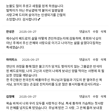
눈물도 많이 주셨고 새힘을 얻게 하셨습니다.
멀찍이가 아닌 주님곁에 딱 붙어서 알콩달콩
사랑고백 드리며 살아가는 인생되기를 간절히
소망합니다. 감사합니다💕
안성은
2025-09-27
댓글쓰기
수정
삭제
예수님이 베드로의 삶을 어떻게 견인하셨는지에 감동하며, 후회와 낙심이
아닌 주께서 주신 은혜와 사랑으로 이기고 나아가는 삶을 살겠다다짐하는
특새였습니다.
아이리스
2025-09-27
댓글쓰기
수정
삭제
연단의 과정을 통해 많은 물고기가 담겨도 찢어지지 않는 그물같은 반석이
된 베드로처럼, 나의 고난과 시련이 나에게 보내신 양을 먹이는 사명에 꼭 필
요한 것임을 깨닫습니다.
한 주간동안 천국잔치 베풀어주신 하나님과 말씀과 기도의 문 열어주신 목
사님, 보이지 않는 손길로 잔치자리를 도운 많은 봉사자들께 감사드려요~
김정애
2025-09-27
댓글쓰기
수정
삭제
목숨 바쳐서 나와 우리 모두를 사랑하신 주님..특새 통하여 가슴뛰는 첫사랑
의 은혜를 넘치도록 받았습니다. 주님께 받은 그 사랑, 그 은혜 흘려 보내겠